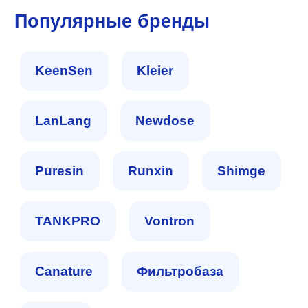
Популярные бренды
KeenSen
Kleier
LanLang
Newdose
Puresin
Runxin
Shimge
TANKPRO
Vontron
Сanature
Фильтробаза