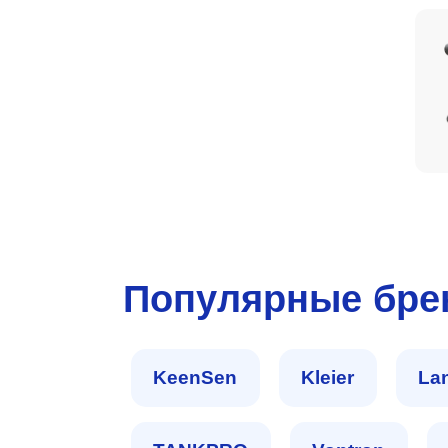
Популярные бр
KeenSen
Kleier
La