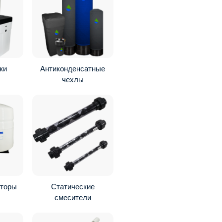
ки
Антиконденсатные
чехлы
яторы
Статические
смесители