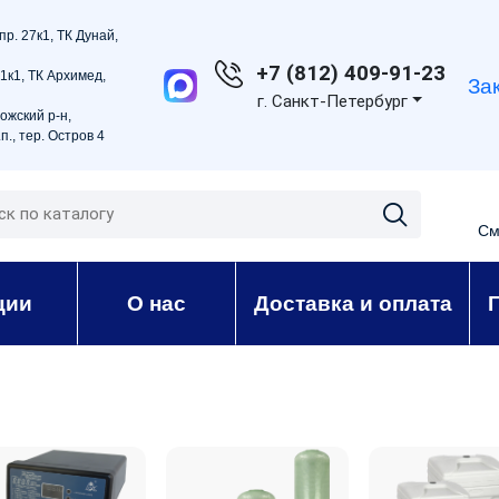
пр. 27к1, ТК Дунай,
+7 (812) 409-91-23
21к1, ТК Архимед,
За
г. Санкт-Петербург
ожский р-н,
п., тер. Остров 4
См
ции
О нас
Доставка и оплата