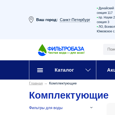
•
Дунайский 
секция 117
•
пр. Науки 
Ваш город:
Санкт-Петербург
секция 3
•
ЛО, Всевол
Юкковское с.
Каталог
Ак
Главная
→
Комплектующие
Комплектующие
Фильтры для воды