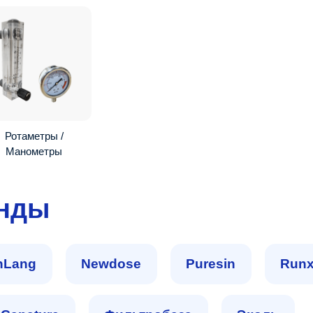
Ротаметры /
Манометры
енды
nLang
Newdose
Puresin
Runx