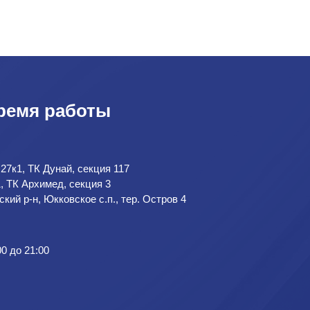
ремя работы
 27к1, ТК Дунай, секция 117
1, ТК Архимед, секция 3
кий р-н, Юкковское с.п., тер. Остров 4
00 до 21:00