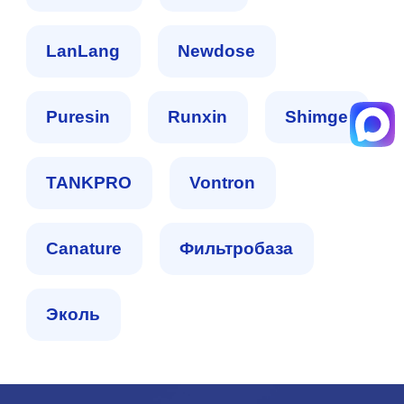
LanLang
Newdose
Puresin
Runxin
Shimge
TANKPRO
Vontron
Сanature
Фильтробаза
Эколь