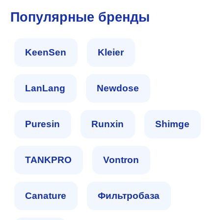
Популярные бренды
KeenSen
Kleier
LanLang
Newdose
Puresin
Runxin
Shimge
TANKPRO
Vontron
Сanature
Фильтробаза