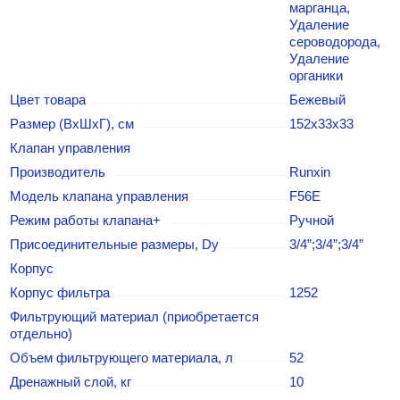
марганца,
Удаление
сероводорода,
Удаление
органики
Цвет товара
Бежевый
Размер (ВхШхГ), см
152х33х33
Клапан управления
Производитель
Runxin
Модель клапана управления
F56E
Режим работы клапана+
Ручной
Присоединительные размеры, Dу
3/4”;3/4”;3/4”
Корпус
Корпус фильтра
1252
Фильтрующий материал (приобретается
отдельно)
Объем фильтрующего материала, л
52
Дренажный слой, кг
10