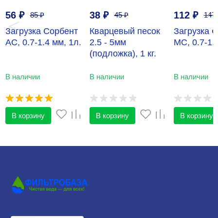
56
₽
38
₽
112
₽
85
₽
45
₽
147
‹
›
Загрузка Сорбент
Кварцевый песок
Загрузка 
АС, 0.7-1.4 мм, 1л.
2.5 - 5мм
МС, 0.7-1.
(подложка), 1 кг.
В наличии
В наличии
В наличии
В корзину
В корзину
В корзину