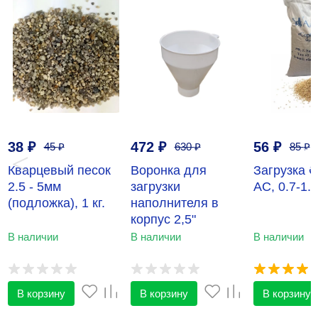
38
₽
472
₽
56
₽
45
₽
630
₽
85
₽
‹
›
Кварцевый песок
Воронка для
Загрузка 
2.5 - 5мм
загрузки
АС, 0.7-1.4
(подложка), 1 кг.
наполнителя в
корпус 2,5"
(воронка-лейка)
В наличии
В наличии
В наличии
Runxin
В корзину
В корзину
В корзину