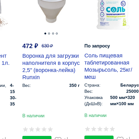
472
₽
630
₽
По запросу
Соль пищевая
ент
Воронка для загрузки
таблетированная
 1л.
наполнителя в корпус
Мозырьсоль, 25кг/
2,5" (воронка-лейка)
меш
Runxin
Страна:
Белару
ии,
4-
Вес:
350 г
Вес:
25000
15
Упаковка
500 мм×320
30-
(ДхШхВ):
мм×100 мм
35
40-100
В наличии
В наличии
5-9
2850