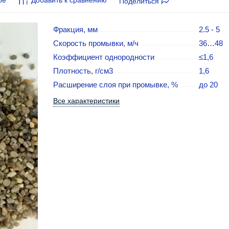
Поделиться
Фракция, мм
2.5 - 5
Скорость промывки, м/ч
36…48
Коэффициент однородности
≤1,6
Плотность, г/см3
1,6
Расширение слоя при промывке, %
до 20
Все характеристики