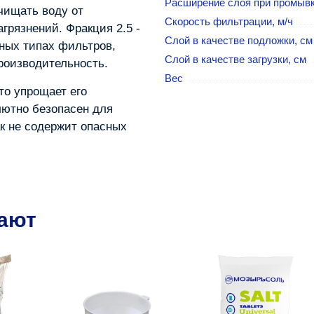
Расширение слоя при промывк
чищать воду от
Скорость фильтрации, м/ч
грязнений. Фракция 2.5 -
Слой в качестве подложки, cм
чных типах фильтров,
Слой в качестве загрузки, cм
роизводительность.
Вес
то упрощает его
лютно безопасен для
к не содержит опасных
пают