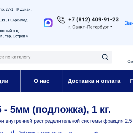
пр. 27к1, ТК Дунай,
+7 (812) 409-91-23
21к1, ТК Архимед,
За
г. Санкт-Петербург
ожский р-н,
п., тер. Остров 4
См
ции
О нас
Доставка и оплата
- 5мм (подложка), 1 кг.
ки внутренней распределительной системы фракция 2.5 
ое
Добавить к сравнению