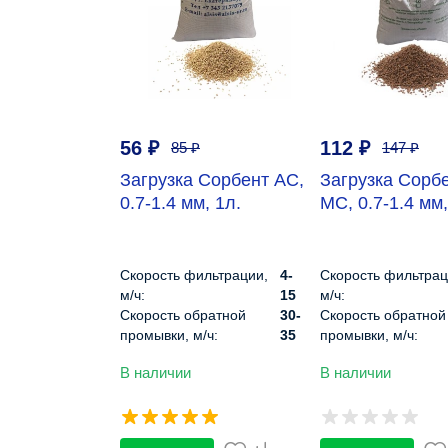
56
₽
112
₽
85
₽
147
₽
Загрузка Сорбент АС,
Загрузка Сорб
0.7-1.4 мм, 1л.
МС, 0.7-1.4 мм,
Скорость фильтрации,
4-
Скорость фильтрац
м/ч:
15
м/ч:
Скорость обратной
30-
Скорость обратной
промывки, м/ч:
35
промывки, м/ч:
Высота слоя, см:
40-100
Высота слоя, см:
В наличии
В наличии
Диапазон pH:
7-9
Диапазон pH:
Плотность, кг/м3:
450
Плотность, кг/м3: