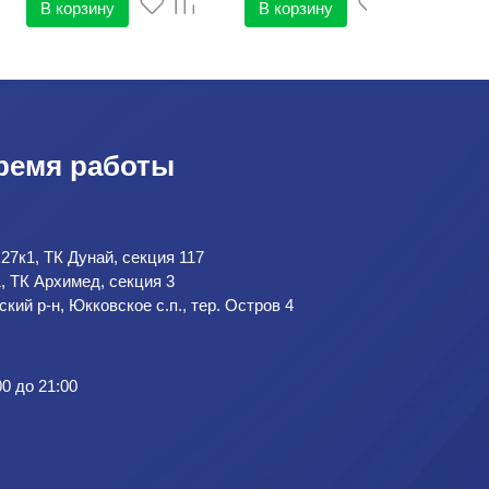
фил
В
В корзину
В корзину
мин
ремя работы
 27к1, ТК Дунай, секция 117
1, ТК Архимед, секция 3
кий р-н, Юкковское с.п., тер. Остров 4
00 до 21:00