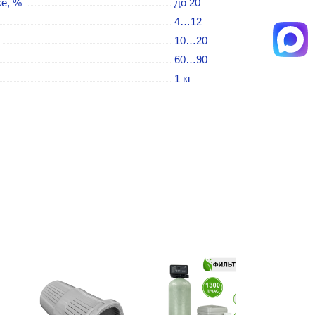
е, %
до 20
4…12
10…20
60…90
1 кг