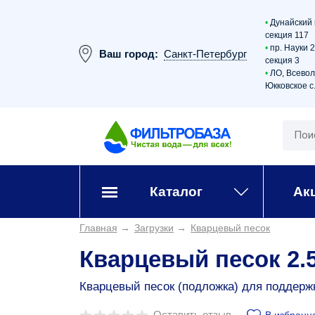
•
Дунайский 
секция 117
•
пр. Науки 
Ваш город:
Санкт-Петербург
секция 3
•
ЛО, Всевол
Юкковское с.
Каталог
Ак
Главная
→
Загрузки
→
Кварцевый песок
Кварцевый песок 2.5 
Кварцевый песок (подложка) для поддерж
Оставить отзыв
В избранн