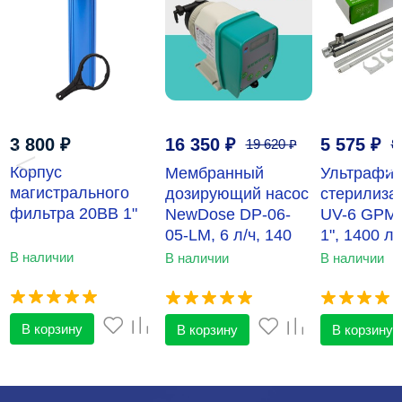
3 800
₽
16 350
₽
5 575
₽
19 620
₽
8
‹
›
Корпус
Мембранный
Ультрафи
магистрального
дозирующий насос
стерилиза
фильтра 20BB 1"
NewDose DP-06-
UV-6 GPM
05-LM, 6 л/ч, 140
1", 1400 л/
впрысков
В наличии
В наличии
В наличии
В корзину
В корзину
В корзину