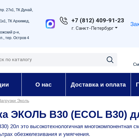
пр. 27к1, ТК Дунай,
+7 (812) 409-91-23
21к1, ТК Архимед,
За
г. Санкт-Петербург
ожский р-н,
п., тер. Остров 4
См
ции
О нас
Доставка и оплата
Загрузки Эколь
ка ЭКОЛЬ В30 (ECOL B30) д
30) 20л это высокотехнологичная многокомпонентная с
трах обезжелезивания и умягчения.