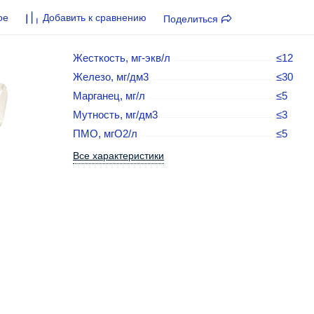
ое
Добавить к сравнению
Поделиться
Жесткость, мг-экв/л
≤12
Железо, мг/дм3
≤30
Марганец, мг/л
≤5
Мутность, мг/дм3
≤3
ПМО, мгO2/л
≤5
Все характеристики