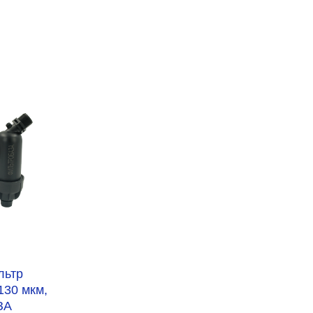
льтр
130 мкм,
ЗА