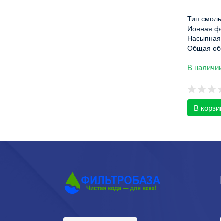
Тип смолы
Ионная ф
Насыпная 
Общая об
емкость, м
В наличи
Рабочая
температу
В корзи