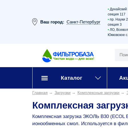
•
Дунайский 
секция 117
•
пр. Науки 
Ваш город:
Санкт-Петербург
секция 3
•
ЛО, Всевол
Юкковское с.
Каталог
Ак
Главная
→
Загрузки
→
Комплексные загрузки
→
Комплексная загруз
Комплексная загрузка ЭКОЛЬ В30 (ECOL B
ионообменных смол. Используется в филь