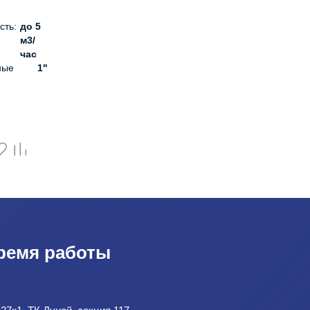
сть:
до 5
м3/
час
ные
1"
ции,
130
5 -
40
пропилен
ремя работы