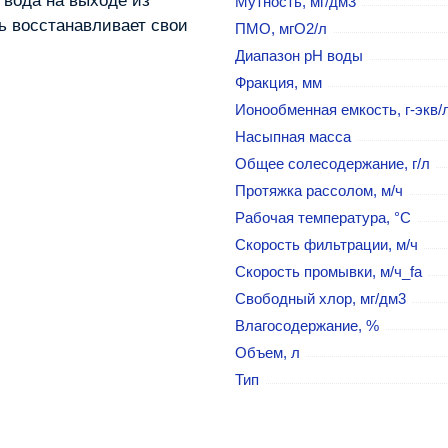
 вода на выходе из
Мутность, мг/дм3
ь восстанавливает свои
ПМО, мгO2/л
Диапазон рН воды
Фракция, мм
Ионообменная емкость, г-экв/
Насыпная масса
Общее солесодержание, г/л
Протяжка рассолом, м/ч
Рабочая температура, °C
Скорость фильтрации, м/ч
Скорость промывки, м/ч_fa
Свободный хлор, мг/дм3
Влагосодержание, %
Объем, л
Тип