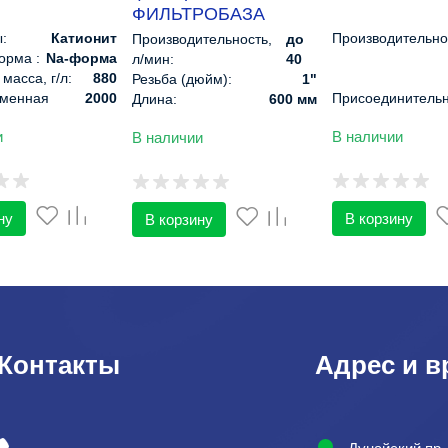
ФИЛЬТРОБАЗА
:
Катионит
Производительно
Производительность,
до
орма :
Na-форма
л/мин:
40
масса, г/л:
880
Резьба (дюйм):
1"
менная
2000
Присоединитель
Длина:
600 мм
г-экв/л:
размеры, дюйм:
Диаметр:
185 мм
и
В наличии
В наличии
до 120
Степень фильтра
Рабочее
до 6
ра, °С:
°С
мкм:
давление:
атм
Рабочая
температура, °С:
Материал:
Поли
ну
В корзину
В корзину
Контакты
Адрес и в