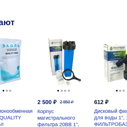
пают
2 500
₽
612
₽
2 850
₽
ионообменная
Дисковый фи
Корпус
QUALITY
для воды 1", 
магистрального
5л
ФИЛЬТРОБА
фильтра 20ВВ 1",