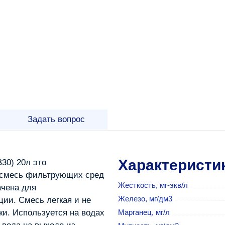
Задать вопрос
Характеристи
30) 20л это
 смесь фильтрующих сред
Жесткость, мг-экв/л
ачена для
Железо, мг/дм3
ии. Смесь легкая и не
ки. Используется на водах
Марганец, мг/л