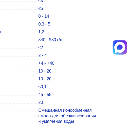
≤3
≤5
0 - 14
0,3 - 5
л
1,2
840 - 980 г/л
≤2
2 - 4
+4 - +40
10 - 20
10 - 20
≤0,1
45 - 55
20
Cмешанная ионообменная
смола для обезжелезивания
и умягчения воды