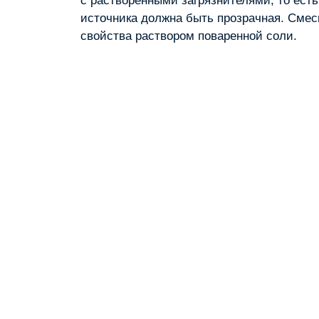
с растворенными загрязнителями, то есть
источника должна быть прозрачная. Смес
свойства раствором поваренной соли.