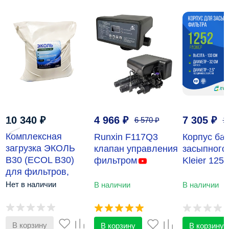
10 340
₽
4 966
₽
7 305
₽
6 570
₽
1
‹
›
Комплексная
Runxin F117Q3
Корпус ба
загрузка ЭКОЛЬ
клапан управления
засыпного
В30 (ECOL B30)
фильтром
Kleier 1252
для фильтров,
25л.
Нет в наличии
В наличии
В наличии
В корзину
В корзину
В корзину