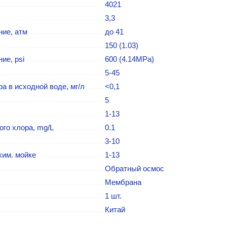
4021
3,3
ие, атм
до 41
150 (1.03)
ие, psi
600 (4.14MPa)
5-45
а в исходной воде, мг/л
<0,1
5
1-13
го хлора, mg/L
0.1
3-10
хим. мойке
1-13
Обратный осмос
Мембрана
1 шт.
Китай