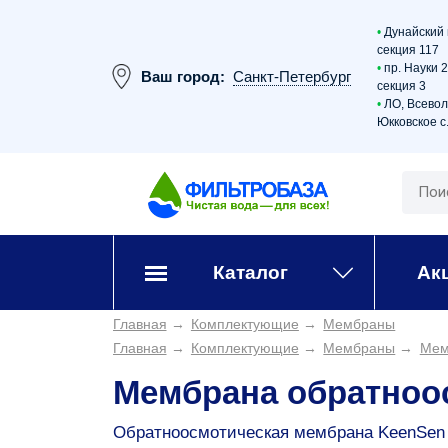
•
Дунайский 
секция 117
•
пр. Науки 
Ваш город:
Санкт-Петербург
секция 3
•
ЛО, Всевол
Юкковское с.
Каталог
Ак
Главная
→
Комплектующие
→
Мембраны
Главная
→
Комплектующие
→
Мембраны
→
Мем
Мембрана обратноос
Обратноосмотическая мембрана KeenSen U