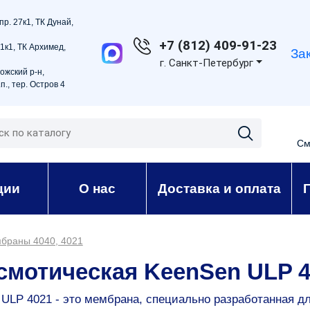
пр. 27к1, ТК Дунай,
+7 (812) 409-91-23
21к1, ТК Архимед,
За
г. Санкт-Петербург
ожский р-н,
п., тер. Остров 4
См
ции
О нас
Доставка и оплата
браны 4040, 4021
мотическая KeenSen ULP 4
LP 4021 - это мембрана, специально разработанная д