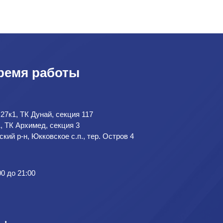
ремя работы
 27к1, ТК Дунай, секция 117
1, ТК Архимед, секция 3
кий р-н, Юкковское с.п., тер. Остров 4
00 до 21:00