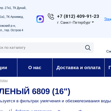
пр. 27к1, ТК Дунай,
+7 (812) 409-91-23
21к1, ТК Архимед,
За
г. Санкт-Петербург
ожский р-н,
п., тер. Остров 4
См
ции
О нас
Доставка и оплата
торы
ЛЕНЫЙ 6809 (16")
льзуется в фильтрах умягчения и обезжелезивания воды
ое
Добавить к сравнению