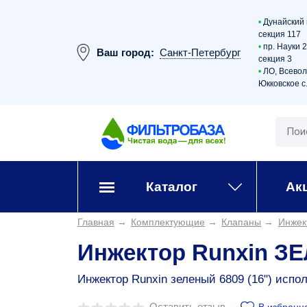
•
Дунайский 
секция 117
•
пр. Науки 
Ваш город:
Санкт-Петербург
секция 3
•
ЛО, Всевол
Юкковское с.
Каталог
Ак
Главная
→
Комплектующие
→
Клапаны
→
Инжек
Инжектор Runxin ЗЕ
Инжектор Runxin зеленый 6809 (16") испо
Оставить отзыв
В избранн