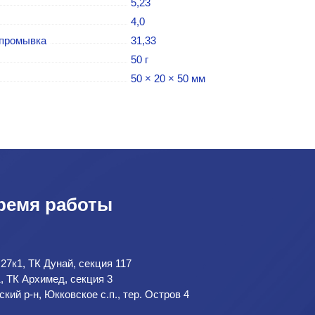
5,23
4,0
 промывка
31,33
50 г
50 × 20 × 50 мм
ремя работы
 27к1, ТК Дунай, секция 117
1, ТК Архимед, секция 3
кий р-н, Юкковское с.п., тер. Остров 4